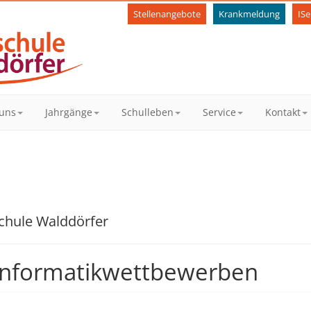
Stellenangebote
Krankmeldung
ISe
uns
Jahrgänge
Schulleben
Service
Kontakt
schule Walddörfer
i Informatikwettbewerben