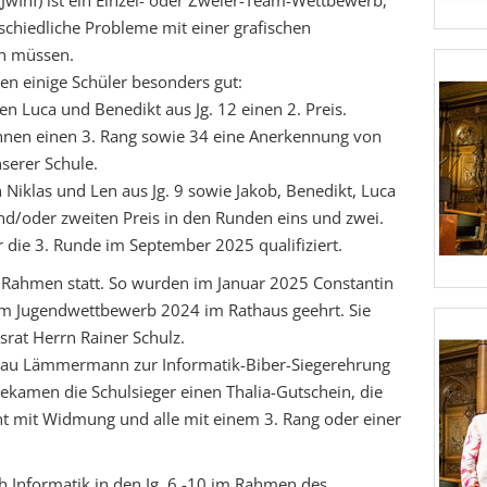
JwInf) ist ein Einzel- oder Zweier-Team-Wettbewerb,
schiedliche Probleme mit einer grafischen
n müssen.
n einige Schüler besonders gut:
en Luca und Benedikt aus Jg. 12 einen 2. Preis.
nnen einen 3. Rang sowie 34 eine Anerkennung von
serer Schule.
Niklas und Len aus Jg. 9 sowie Jakob, Benedikt, Luca
und/oder zweiten Preis in den Runden eins und zwei.
 die 3. Runde im September 2025 qualifiziert.
 Rahmen statt. So wurden im Januar 2025 Constantin
eim Jugendwettbewerb 2024 im Rathaus geehrt. Sie
rat Herrn Rainer Schulz.
 Frau Lämmermann zur Informatik-Biber-Siegerehrung
 bekamen die Schulsieger einen Thalia-Gutschein, die
ent mit Widmung und alle mit einem 3. Rang oder einer
h Informatik in den Jg. 6 -10 im Rahmen des