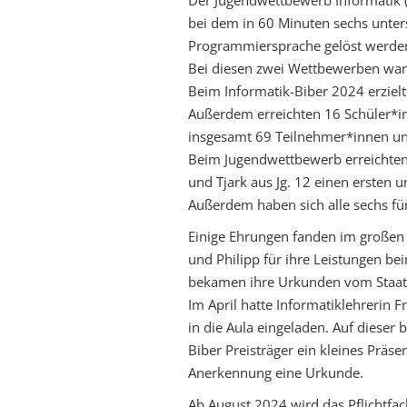
Der Jugendwettbewerb Informatik (
bei dem in 60 Minuten sechs unter
Programmiersprache gelöst werde
Bei diesen zwei Wettbewerben ware
Beim Informatik-Biber 2024 erzielt
Außerdem erreichten 16 Schüler*i
insgesamt 69 Teilnehmer*innen un
Beim Jugendwettbewerb erreichten 
und Tjark aus Jg. 12 einen ersten 
Außerdem haben sich alle sechs für
Einige Ehrungen fanden im großen
und Philipp für ihre Leistungen b
bekamen ihre Urkunden vom Staats
Im April hatte Informatiklehrerin
in die Aula eingeladen. Auf dieser
Biber Preisträger ein kleines Präs
Anerkennung eine Urkunde.
Ab August 2024 wird das Pflichtfac