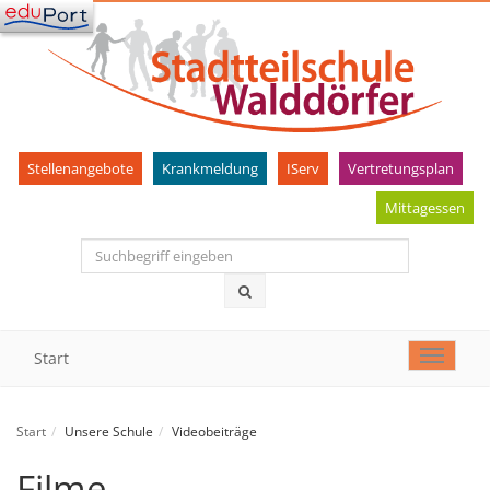
Stellenangebote
Krankmeldung
IServ
Vertretungsplan
Mittagessen
Start
Toggle
navigat
Start
Unsere Schule
Videobeiträge
Filme