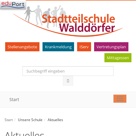
Stellenangebote
Krankmeldung
IServ
Vertretungsplan
Mittagessen
Start
Toggle
navigat
Start
Unsere Schule
Aktuelles
Aktuelles