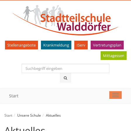
Stellenangebote
Krankmeldung
IServ
Vertretungsplan
Mittagessen
Start
Toggle
navigat
Start
Unsere Schule
Aktuelles
Aktuelles